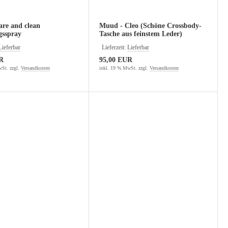
are and clean
Muud - Cleo (Schöne Crossbody-
gsspray
Tasche aus feinstem Leder)
Lieferbar
Lieferzeit:
Lieferbar
R
95,00 EUR
St. zzgl.
Versandkosten
inkl. 19 % MwSt. zzgl.
Versandkosten