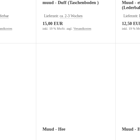
muud - Duff (Taschenboden )
Muud - ef
(Lederba
ferbar
Lieferzeit:
ca. 2-3 Wochen
Lieferzeit:
15,00 EUR
12,50 EU
andkosten
inkl. 19 % MwSt. zzgl.
Versandkosten
inkl. 19 % Mw
Muud - Hee
Muud - H