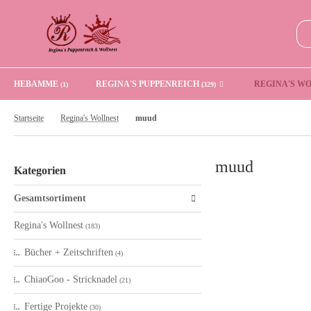
HEBAMME
REGINA'S PUPPENREICH
REGINA'S W
(1)
(329)
Startseite
Regina's Wollnest
muud
muud
Kategorien
Gesamtsortiment
Regina's Wollnest
(183)
Bücher + Zeitschriften
(4)
ChiaoGoo - Stricknadel
(21)
Fertige Projekte
(30)