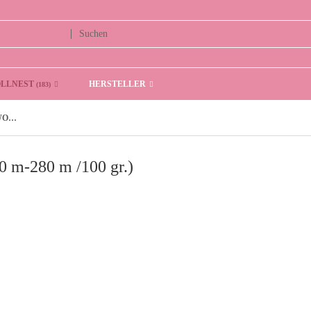
OLLNEST
HERSTELLER
(183)
DK- WEIGHT (DICKE WOLLE 180 m -220 m-280 m /100 gr.)
m-280 m /100 gr.)