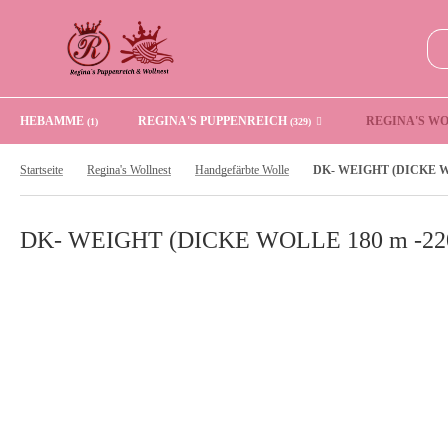
HEBAMME
REGINA'S PUPPENREICH
REGINA'S W
(1)
(329)
Startseite
Regina's Wollnest
Handgefärbte Wolle
DK- WEIGHT (DICKE WOLLE 180 m -220 