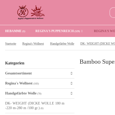
HEBAMME
REGINA'S PUPPENREICH
REGINA'S W
(1)
(329)
Startseite
Regina's Wollnest
Handgefärbte Wolle
Bamboo Super
Kategorien
Gesamtsortiment
Regina's Wollnest
(183)
Handgefärbte Wolle
(78)
DK- WEIGHT (DICKE WOLLE 180 m
-220 m-280 m /100 gr.)
(6)