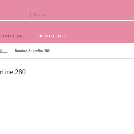
OLLNEST
HERSTELLER
(183)
DK- WEIGHT (DICKE WOLLE 180 m -220 m-280 m /100 gr.)
Bamboo Superfine 280
fine 280