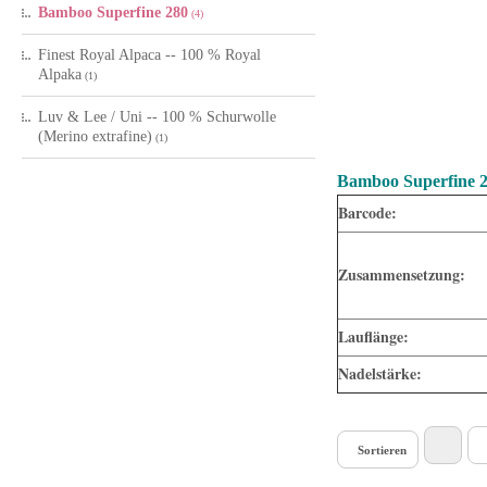
Bamboo Superfine 280
(4)
Finest Royal Alpaca -- 100 % Royal
Alpaka
(1)
Luv & Lee / Uni -- 100 % Schurwolle
(Merino extrafine)
(1)
Bamboo Superfine 
Barcode:
Zusammensetzung:
Lauflänge:
Nadelstärke:
Sortieren