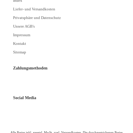
Index
Liefer- und Versandkosten
Privatsphäre und Datenschutz
Unsere AGB's
Impressum
Kontakt
Sitemap
Zahlungsmethoden
Social Media
Alle Preise inkl. gesetzl. MwSt. zzgl.
Versandkosten
. Die durchgestrichenen Preise